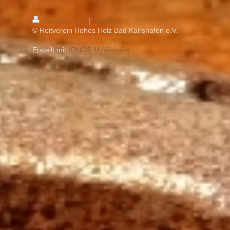
Druckversion
|
Sitemap
© Reitverein Hohes Holz Bad Karlshafen e.V.
Erstellt mit
IONOS MyWebsite
.