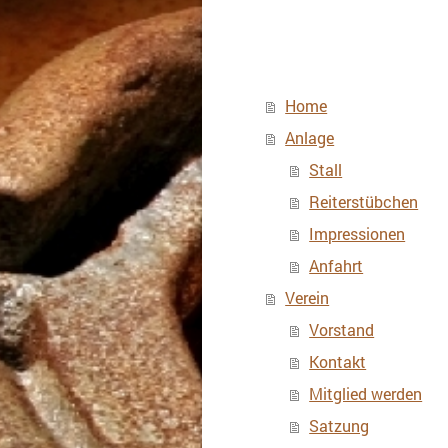
Home
Anlage
Stall
Reiterstübchen
Impressionen
Anfahrt
Verein
Vorstand
Kontakt
Mitglied werden
Satzung