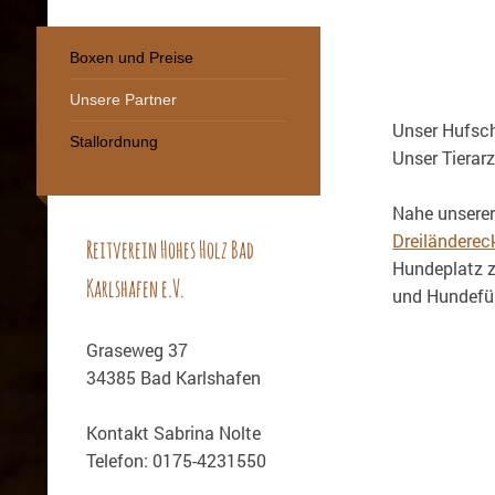
Boxen und Preise
Unsere Partner
Unser Hufsc
Stallordnung
Unser Tierar
Nahe unserer
Dreiländerec
Reitverein Hohes Holz Bad
Hundeplatz z
Karlshafen e.V.
und Hundefüh
Graseweg 37
34385 Bad Karlshafen
Kontakt Sabrina Nolte
Telefon: 0175-4231550