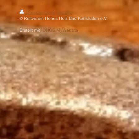
Druckversion
|
Sitemap
© Reitverein Hohes Holz Bad Karlshafen e.V.
Erstellt mit
IONOS MyWebsite
.